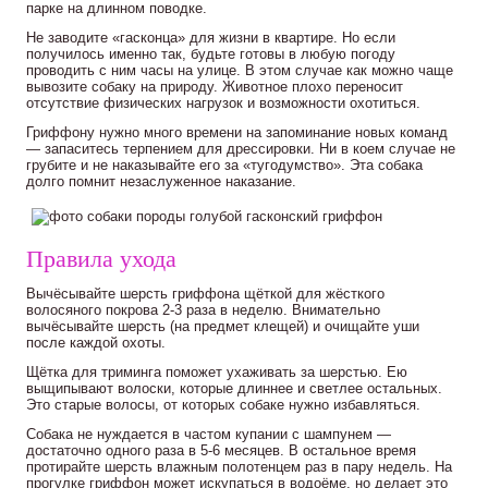
парке на длинном поводке.
Не заводите «гасконца» для жизни в квартире. Но если
получилось именно так, будьте готовы в любую погоду
проводить с ним часы на улице. В этом случае как можно чаще
вывозите собаку на природу. Животное плохо переносит
отсутствие физических нагрузок и возможности охотиться.
Гриффону нужно много времени на запоминание новых команд
— запаситесь терпением для дрессировки. Ни в коем случае не
грубите и не наказывайте его за «тугодумство». Эта собака
долго помнит незаслуженное наказание.
Правила ухода
Вычёсывайте шерсть гриффона щёткой для жёсткого
волосяного покрова 2-3 раза в неделю. Внимательно
вычёсывайте шерсть (на предмет клещей) и очищайте уши
после каждой охоты.
Щётка для триминга поможет ухаживать за шерстью. Ею
выщипывают волоски, которые длиннее и светлее остальных.
Это старые волосы, от которых собаке нужно избавляться.
Собака не нуждается в частом купании с шампунем —
достаточно одного раза в 5-6 месяцев. В остальное время
протирайте шерсть влажным полотенцем раз в пару недель. На
прогулке гриффон может искупаться в водоёме, но делает это