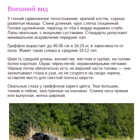
Внешний вид
У гончей гармоничное телосложение, крепкий костяк, хорошо
развитые мышцы. Спина длинная, круп слегка скошенный.
Голова удлинённая, переход от лба к морде выражен слабо.
Лапы овальные, с мощными суставами. Стандарты допускают
минимальное искривление передних лап.
Гриффон вырастает до 46-56 см и 16-24 кг, в зависимости от
пола. Живёт такая собака в среднем 10-12 лет.
Шерсть средней длины, волнистая, жёсткая и грубая, на голове
более короткая. Окрас чёрно-пегий, неравномерными пятнами.
Чёрные пятна обязательно есть на верхней части головы — они
захватывают глаза и уши, но не сходятся на своде черепа,
оставляя место для светлой полосы шерсти.
Овальные глаза у гриффонов карего цвета. Уши большие,
тонкие и гибкие, заострённые на кончиках. Спинка носа прямая
или выпуклая, мочка широкая.