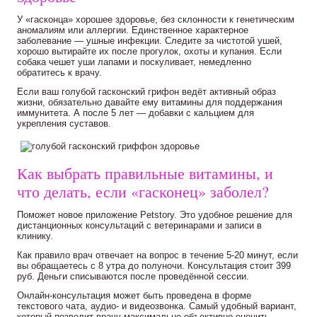
У «гасконца» хорошее здоровье, без склонности к генетическим
аномалиям или аллергии. Единственное характерное
заболевание — ушные инфекции. Следите за чистотой ушей,
хорошо вытирайте их после прогулок, охоты и купания. Если
собака чешет уши лапами и поскуливает, немедленно
обратитесь к врачу.
Если ваш голубой гасконский грифон ведёт активный образ
жизни, обязательно давайте ему витамины для поддержания
иммунитета. А после 5 лет — добавки с кальцием для
укрепления суставов.
Как выбрать правильные витамины, и
что делать, если «гасконец» заболел?
Поможет новое приложение Petstory. Это удобное решение для
дистанционных консультаций с ветеринарами и записи в
клинику.
Как правило врач отвечает на вопрос в течение 5-20 минут, если
вы обращаетесь с 8 утра до полуночи. Консультация стоит 399
руб. Деньги списываются после проведённой сессии.
Онлайн-консультация может быть проведена в форме
текстового чата, аудио- и видеозвонка. Самый удобный вариант,
который позволит врачу максимально объективно оценить