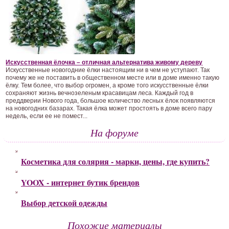
Искусственная ёлочка – отличная альтернатива живому дереву
Искусственные новогодние ёлки настоящим ни в чем не уступают. Так
почему же не поставить в общественном месте или в доме именно такую
ёлку. Тем более, что выбор огромен, а кроме того искусственные ёлки
сохраняют жизнь вечнозеленым красавицам леса. Каждый год в
преддверии Нового года, большое количество лесных ёлок появляются
на новогодних базарах. Такая ёлка может простоять в доме всего пару
недель, если ее не помест...
На форуме
Косметика для солярия - марки, цены, где купить?
YOOX - интернет бутик брендов
Выбор детской одежды
Похожие материалы