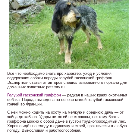
Все что необходимо знать про характер, уход и условия
содержания собаки породы голубой гасконский гриффон.
Экспертная статья от авторов специализированного портала для
домашних животных petstory.ru.
Голубой гасконский гриффон
— редкая в наших краях охотничья
собака. Порода выведена на основе малой голубой гасконской
гончей во Франции.
С ней можно ходить на охоту на мелкую и среднюю дичь — от
зайца до кабана. Удары веток ей не страшны, поэтому брать
гриффона можно с собой даже в густой труднопроходимый лес.
Хорошо идёт по следу в одиночку и стаей, практически в любую
погоду. Выносливая и работоспособная.