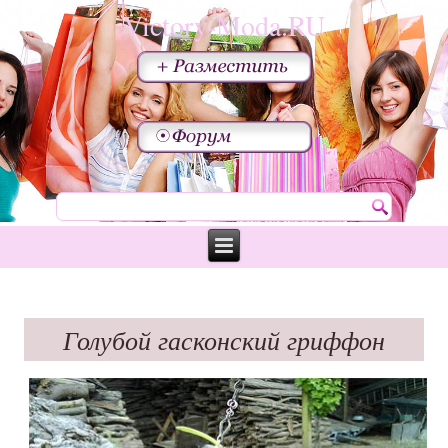
Victory-Moda.RU
Голубой гасконский гриффон