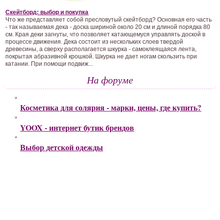
Скейтборд: выбор и покупка
Что же представляет собой пресловутый скейтборд? Основная его часть
- так называемая дека - доска шириной около 20 см и длиной порядка 80
см. Края деки загнуты, что позволяет катающемуся управлять доской в
процессе движения. Дека состоит из нескольких слоев твердой
древесины, а сверху располагается шкурка - самоклеящаяся лента,
покрытая абразивной крошкой. Шкурка не дает ногам скользить при
катании. При помощи подвиж...
На форуме
Косметика для солярия - марки, цены, где купить?
YOOX - интернет бутик брендов
Выбор детской одежды