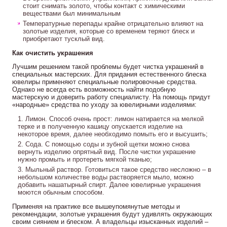
стоит снимать золото, чтобы контакт с химическими
веществами был минимальным
Температурные перепады крайне отрицательно влияют на
золотые изделия, которые со временем теряют блеск и
приобретают тусклый вид.
Как очистить украшения
Лучшим решением такой проблемы будет чистка украшений в
специальных мастерских. Для придания естественного блеска
ювелиры применяют специальные полировочные средства.
Однако не всегда есть возможность найти подобную
мастерскую и доверить работу специалисту. На помощь придут
«народные» средства по уходу за ювелирными изделиями:
Лимон. Способ очень прост: лимон натирается на мелкой
терке и в полученную кашицу опускается изделие на
некоторое время, далее необходимо помыть его и высушить;
Сода. С помощью соды и зубной щетки можно снова
вернуть изделию опрятный вид. После чистки украшение
нужно промыть и протереть мягкой тканью;
Мыльный раствор. Готовиться такое средство несложно – в
небольшом количестве воды растворяется мыло, можно
добавить нашатырный спирт. Далее ювелирные украшения
моются обычным способом.
Применяя на практике все вышеупомянутые методы и
рекомендации, золотые украшения будут удивлять окружающих
своим сиянием и блеском. А владельцы изысканных изделий –