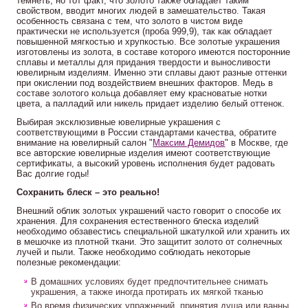
темнеть, но тот факт, что золото также обладает таким
свойством, вводит многих людей в замешательство. Такая
особенность связана с тем, что золото в чистом виде
практически не используется (проба 999,9), так как обладает
повышенной мягкостью и хрупкостью. Все золотые украшения
изготовлены из золота, в составе которого имеются посторонние
сплавы и металлы для придания твердости и выносливости
ювелирным изделиям. Именно эти сплавы дают разные оттенки
при окислении под воздействием внешних факторов. Медь в
составе золотого кольца добавляет ему красноватые нотки
цвета, а палладий или никель придает изделию белый оттенок.
Выбирая эксклюзивные ювелирные украшения с
соответствующими в России стандартами качества, обратите
внимание на ювелирный салон "
Максим Демидов
" в Москве, где
все авторские ювелирные изделия имеют соответствующие
сертификаты, а высокий уровень исполнения будет радовать
Вас долгие годы!
Сохранить блеск – это реально!
Внешний облик золотых украшений часто говорит о способе их
хранения. Для сохранения естественного блеска изделий
необходимо обзавестись специальной шкатулкой или хранить их
в мешочке из плотной ткани. Это защитит золото от солнечных
лучей и пыли. Также необходимо соблюдать некоторые
полезные рекомендации:
В домашних условиях будет предпочтительнее снимать
украшения, а также иногда протирать их мягкой тканью
Во время физических упражнений, принятия душа или ванны