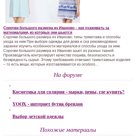
Сорочки большого размера из Иваново – как ухаживать за
материалами, из которых они шьются
Сорочки большого размера из Иваново: типы трикотажа и способы
ухода за ним При выборе одежды для дома и сна рекомендовано
заранее изучить особенности материалов и способы ухода за ним.
Сорочки большого размера из Иваново шьют из разных тканей.
Производитель контролирует качество пошива, безопасность и
безвредность сырья. Этому требованию отвечают трикотажные изделия
– то есть вещи, которые изготавливаются из особого...
На форуме
Косметика для солярия - марки, цены, где купить?
YOOX - интернет бутик брендов
Выбор детской одежды
Похожие материалы