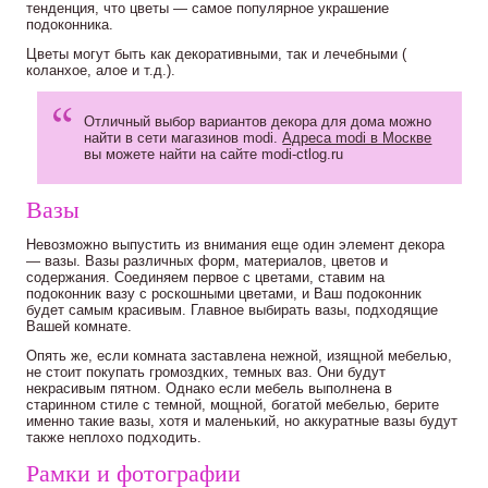
тенденция, что цветы — самое популярное украшение
подоконника.
Цветы могут быть как декоративными, так и лечебными (
коланхое, алое и т.д.).
Отличный выбор вариантов декора для дома можно
найти в сети магазинов modi.
Адреса modi в Москве
вы можете найти на сайте modi-ctlog.ru
Вазы
Невозможно выпустить из внимания еще один элемент декора
— вазы. Вазы различных форм, материалов, цветов и
содержания. Соединяем первое с цветами, ставим на
подоконник вазу с роскошными цветами, и Ваш подоконник
будет самым красивым. Главное выбирать вазы, подходящие
Вашей комнате.
Опять же, если комната заставлена нежной, изящной мебелью,
не стоит покупать громоздких, темных ваз. Они будут
некрасивым пятном. Однако если мебель выполнена в
старинном стиле с темной, мощной, богатой мебелью, берите
именно такие вазы, хотя и маленький, но аккуратные вазы будут
также неплохо подходить.
Рамки и фотографии