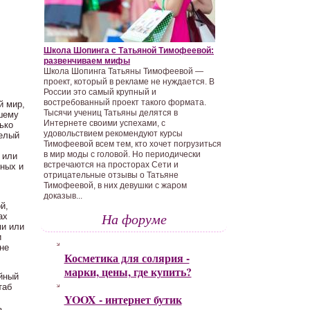
Школа Шопинга с Татьяной Тимофеевой:
развенчиваем мифы
Школа Шопинга Татьяны Тимофеевой —
проект, который в рекламе не нуждается. В
России это самый крупный и
востребованный проект такого формата.
й мир,
Тысячи учениц Татьяны делятся в
ашему
Интернете своими успехами, с
ько
удовольствием рекомендуют курсы
селый
Тимофеевой всем тем, кто хочет погрузиться
в мир моды с головой. Но периодически
 или
встречаются на просторах Сети и
ьных и
отрицательные отзывы о Татьяне
Тимофеевой, в них девушки с жаром
доказыв...
й,
На форуме
ах
ми или
и
не
Косметика для солярия -
марки, цены, где купить?
ойный
таб
YOOX - интернет бутик
ь