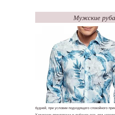
Мужские руба
будней, при условии подходящего спокойного прин
У мужских принтованных рубашек есть ряд неосп