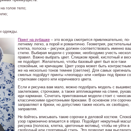
на голое тело;
илю;
и одежды.
Принт на рубашке
– это всегда смотрится привлекательно, по-
летнему легко, а порой и романтично. Геометрия, растительны
клетка, полоска – рисунок должен соответствовать именно в
стилю. Выбирая модели с узороми, необходимо учесть нескол
правил. Важно выбрать цвет. Слишком яркий, кислотный и ве
не подойдет. Желательно, чтобы базовый цвет был все-таки
спокойным, не кричащим. Цвет узора может быть контрастным
же на несколько тонов темнее (светлее). Для самых оригинал
смелых подойдут принты «леопард» или «зебра» под брюки со
стрелками серого или коричневого цвета.
Если и рисунка вам мало, можно подобрать модель с вышивко
заклепками, строчками, а также аппликациями на спине, рукав
иди карманах. Сочетать принтованные модели стоит с чиноса
классическими однотонными брюками. В основном эти сорочк
заправляют в брюки, но допустимо также носить их свободно, 
заправляя.
Не бойтесь вписывать такие сорочки в деловой костюм. Спок
узор гармонично впишется в образ. Подойдет некрупный масш
рисунка (полоска, клетка, цветочные мотивы), чтобы не уйти в
свободный или спортивный стиль. Это позволит вам выглядет