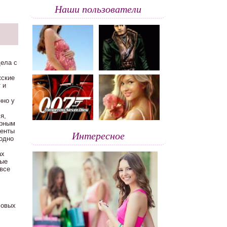
Наши пользователи
дела с
жские
 и
нно у
я,
ярным
центы
Интересное
одно
ах
лые
 все
ловых