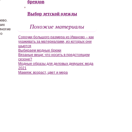
брендов
Выбор детской одежды
ево.
Похожие материалы
ших
многие
го
Сорочки большого размера из Иваново – как
ухаживать за материалами, из которых они
шьются
Выбираем модные брюки
Вязаные вещи: что носить в предстоящем
сезоне?
Модные образы для деловых девушек: мода
2021
Макияж: возраст, цвет и мера