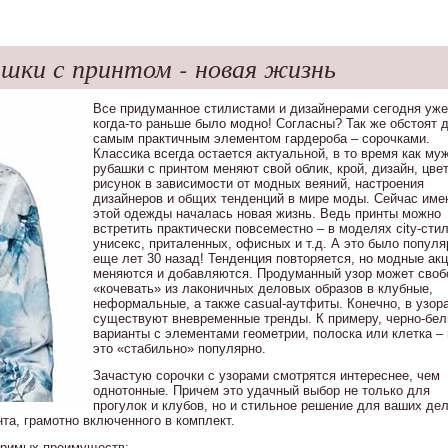
шки с принтом - новая жизнь
Все придуманное стилистами и дизайнерами сегодня уже
когда-то раньше было модно! Согласны? Так же обстоят 
самым практичным элементом гардероба – сорочками.
Классика всегда остается актуальной, в то время как му
рубашки с принтом меняют свой облик, крой, дизайн, цвет
рисунок в зависимости от модных веяний, настроения
дизайнеров и общих тенденций в мире моды. Сейчас име
этой одежды началась новая жизнь. Ведь принты можно
встретить практически повсеместно – в моделях city-стил
унисекс, приталенных, офисных и т.д. А это было попул
еще лет 30 назад! Тенденция повторяется, но модные ак
меняются и добавляются. Продуманный узор может своб
«кочевать» из лаконичных деловых образов в клубные,
неформальные, а также casual-аутфиты. Конечно, в узор
существуют вневременные тренды. К примеру, черно-бе
варианты с элементами геометрии, полоска или клетка –
это «стабильно» популярно.
Зачастую сорочки с узорами смотрятся интереснее, чем
однотонные. Причем это удачный выбор не только для
прогулок и клубов, но и стильное решение для ваших де
та, грамотно включенного в комплект.
оримых преимуществ: