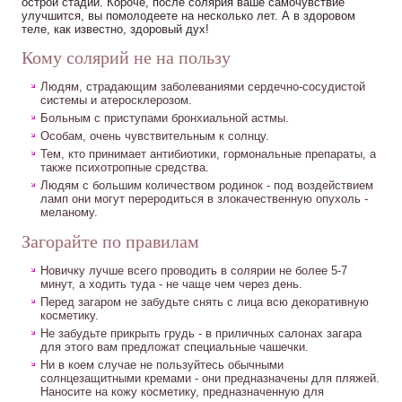
острой стадии. Короче, после солярия ваше самочувствие
улучшится, вы помолодеете на несколько лет. А в здоровом
теле, как известно, здоровый дух!
Кому солярий не на пользу
Людям, страдающим заболеваниями сердечно-сосудистой
системы и атеросклерозом.
Больным с приступами бронхиальной астмы.
Особам, очень чувствительным к солнцу.
Тем, кто принимает антибиотики, гормональные препараты, а
также психотропные средства.
Людям с большим количеством родинок - под воздействием
ламп они могут переродиться в злокачественную опухоль -
меланому.
Загорайте по правилам
Новичку лучше всего проводить в солярии не более 5-7
минут, а ходить туда - не чаще чем через день.
Перед загаром не забудьте снять с лица всю декоративную
косметику.
Не забудьте прикрыть грудь - в приличных салонах загара
для этого вам предложат специальные чашечки.
Ни в коем случае не пользуйтесь обычными
солнцезащитными кремами - они предназначены для пляжей.
Наносите на кожу косметику, предназначенную для