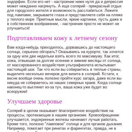
эндорфин. Если его нет - настроение ниже нуля да и депрессия
может нежданно нагрянуть. А еще солярий - прекрасный отдых
для городского жителя и возможность расслабиться. Лежите
под лампами, закрываете глаза и представляете себя на пляже
у теплого моря. Приятные мысли, яркие картинки, пусть даже и
в собственном воображении, - настроение просто не может не
улучшиться!
Подготавливаем кожу к летнему сезону
Вам когда-нибудь приходилось, дорвавшись до настоящего
солнца, серьезно обгорать? Оказываясь на курорте, так хочется
за одну или две недельки взять всего по максимуму. Как итог,
кожа, отвыкшая за долгие осенние и зимние месяцы от солнца,
от массированного воздействия ультрафиолета испытывает
настоящий шок. Так что если вы собираетесь в теплые страны,
выделите несколько вечеров для визита в солярий. Кстати, к
весне вообще очень полезно пройти курс загара, даже если вы
никуда не собираетесь из наших северных краев. Когда солнце
наконец-то выглянет из-за туч, ваша кожа уже будет во
всеоружии!
Улучшаем здоровье
Солярий в целом оказывает благоприятное воздействие на
процессы, протекающие в нашем организме. Кровообращение
улучшается, эндокринные железы начинают лучше работать.
Кроме того, полезно "ламповое" солнце и для органов дыхания.
Например, помогает при ринитах и фарингитах, правда, не в