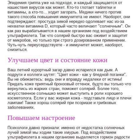
Эпидемия гриппа уже на подходе, и каждый защищается от
нашествия вирусов как может. Кто-то глотает таблетки и
витамины, а кто-то... ходит загорать. Медики ничего против
такого способа повышения иммунитета не имеют. Наоборот, они
подтверждают: простуда зимой нередко одолевает нас из-за
нехватки витамина D, который часто величают "солнечным". Он
как раз вырабатывается в нашем организме под воздействием
ультрафиолета. Так что солярий быстро вас оживит и защитит
от микробов, но только при строго дозированном применении.
Чуть-чуть переусердствуете - и иммунитет может, наоборот,
снизиться.
Улучшаем цвет и состояние кожи
Ваш летний курортный загар давно испарился как дым. А
подруги и коллеги шутят: "Цвет кожи - как у бледной поганки".
Вы не обижаетесь: ведь они и вправду недалеки от истины!
Придать коже приятный бронзовый оттенок, будто вы только что
вернулись из жарких стран, поможет солярий. Более того,
искусственное солнышко может выступить в роли хорошего
косметолога. Если у вас жирная кожа - подставьте лицо и плечи
лампам! Также хорош солярий при псориазе и грибковых
заболеваниях.
Повышаем настроение
Психологи давно признали: именно от недостатка солнечных
лучей зимой мы ходим такие хмурые. Под воздействием
ультрафиолета в нашем организме выделяется гормон радости