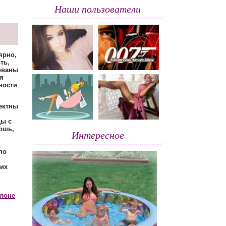
Наши пользователи
ярно,
ть,
ованы
я
ности
ектны
ды с
ошь,
Интересное
по
ших
лоне