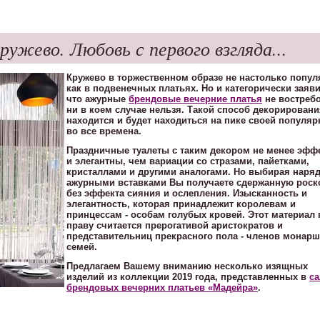
ружево. Любовь с первого взгляда...
Кружево в торжественном образе не настолько попул
как в подвенечных платьях. Но и категорически заяви
что ажурные
брендовые вечерние платья
не востреб
ни в коем случае нельзя. Такой способ декорировани
находится и будет находиться на пике своей популяр
во все времена.
Праздничные туалеты с таким декором не менее эфф
и элегантны, чем вариации со стразами, пайетками,
кристаллами и другими аналогами. Но выбирая наря
ажурными вставками Вы получаете сдержанную роск
без эффекта сияния и ослепления. Изысканность и
элегантность, которая принадлежит королевам и
принцессам - особам голубых кровей. Этот материал 
праву считается прерогативой аристократов и
представительниц прекрасного пола - членов монар
семей.
Предлагаем Вашему вниманию несколько изящных
изделий из коллекции 2019 года, представленных в
са
брендовых вечерних платьев «Мадейра»
.