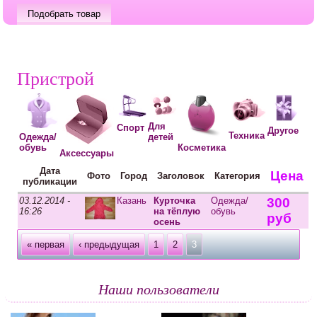
Пристрой
Для
Спорт
Другое
Техника
Одежда/
детей
Косметика
обувь
Аксессуары
Дата
Цена
Фото
Город
Заголовок
Категория
публикации
03.12.2014 -
Казань
Курточка
Одежда/
300
16:26
на тёплую
обувь
руб
осень
Страницы
« первая
‹ предыдущая
1
2
3
Наши пользователи