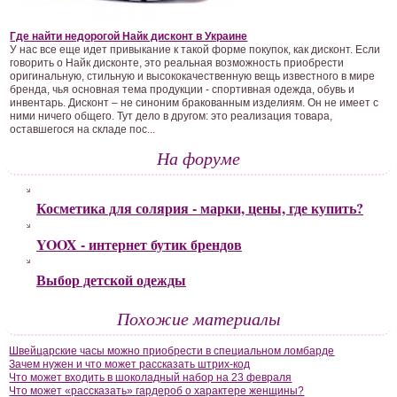
Где найти недорогой Найк дисконт в Украине
У нас все еще идет привыкание к такой форме покупок, как дисконт. Если
говорить о Найк дисконте, это реальная возможность приобрести
оригинальную, стильную и высококачественную вещь известного в мире
бренда, чья основная тема продукции - спортивная одежда, обувь и
инвентарь. Дисконт – не синоним бракованным изделиям. Он не имеет с
ними ничего общего. Тут дело в другом: это реализация товара,
оставшегося на складе пос...
На форуме
Косметика для солярия - марки, цены, где купить?
YOOX - интернет бутик брендов
Выбор детской одежды
Похожие материалы
Швейцарские часы можно приобрести в специальном ломбарде
Зачем нужен и что может рассказать штрих-код
Что может входить в шоколадный набор на 23 февраля
Что может «рассказать» гардероб о характере женщины?