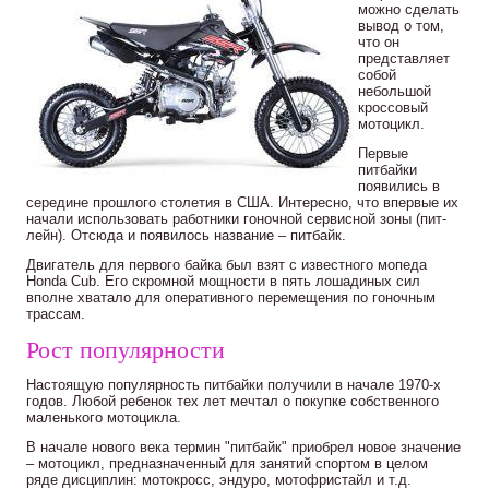
можно сделать
вывод о том,
что он
представляет
собой
небольшой
кроссовый
мотоцикл.
Первые
питбайки
появились в
середине прошлого столетия в США. Интересно, что впервые их
начали использовать работники гоночной сервисной зоны (пит-
лейн). Отсюда и появилось название – питбайк.
Двигатель для первого байка был взят с известного мопеда
Honda Cub. Его скромной мощности в пять лошадиных сил
вполне хватало для оперативного перемещения по гоночным
трассам.
Рост популярности
Настоящую популярность питбайки получили в начале 1970-х
годов. Любой ребенок тех лет мечтал о покупке собственного
маленького мотоцикла.
В начале нового века термин "питбайк" приобрел новое значение
– мотоцикл, предназначенный для занятий спортом в целом
ряде дисциплин: мотокросс, эндуро, мотофристайл и т.д.