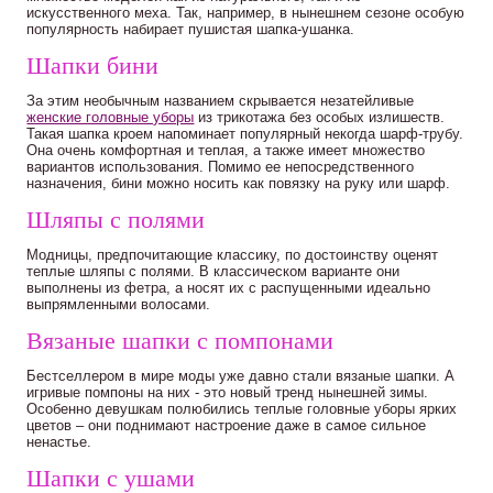
искусственного меха. Так, например, в нынешнем сезоне особую
популярность набирает пушистая шапка-ушанка.
Шапки бини
За этим необычным названием скрывается незатейливые
женские головные уборы
из трикотажа без особых излишеств.
Такая шапка кроем напоминает популярный некогда шарф-трубу.
Она очень комфортная и теплая, а также имеет множество
вариантов использования. Помимо ее непосредственного
назначения, бини можно носить как повязку на руку или шарф.
Шляпы с полями
Модницы, предпочитающие классику, по достоинству оценят
теплые шляпы с полями. В классическом варианте они
выполнены из фетра, а носят их с распущенными идеально
выпрямленными волосами.
Вязаные шапки с помпонами
Бестселлером в мире моды уже давно стали вязаные шапки. А
игривые помпоны на них - это новый тренд нынешней зимы.
Особенно девушкам полюбились теплые головные уборы ярких
цветов – они поднимают настроение даже в самое сильное
ненастье.
Шапки с ушами