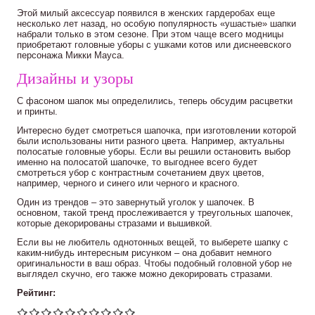
Этой милый аксессуар появился в женских гардеробах еще
несколько лет назад, но особую популярность «ушастые» шапки
набрали только в этом сезоне. При этом чаще всего модницы
приобретают головные уборы с ушками котов или диснеевского
персонажа Микки Мауса.
Дизайны и узоры
С фасоном шапок мы определились, теперь обсудим расцветки
и принты.
Интересно будет смотреться шапочка, при изготовлении которой
были использованы нити разного цвета. Например, актуальны
полосатые головные уборы. Если вы решили остановить выбор
именно на полосатой шапочке, то выгоднее всего будет
смотреться убор с контрастным сочетанием двух цветов,
например, черного и синего или черного и красного.
Один из трендов – это завернутый уголок у шапочек. В
основном, такой тренд прослеживается у треугольных шапочек,
которые декорированы стразами и вышивкой.
Если вы не любитель однотонных вещей, то выберете шапку с
каким-нибудь интересным рисунком – она добавит немного
оригинальности в ваш образ. Чтобы подобный головной убор не
выглядел скучно, его также можно декорировать стразами.
Рейтинг: