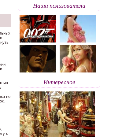
Наши пользователи
альных
го
знуть
ний
ки
ю
Интересное
атью
а
ека не
ок.
,
угу с