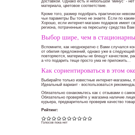
доставкой. Однако есть и небольшой “минус” - не
материала, цветовое соответствие.
Кроме того, размер подобрать практически невоз
чьи параметры Вы точно не знаете. Если по каким
Хорошо, если интернет-магазин подарков имеет св
региона, потраченные на пересылку средства Вам 
Выбор шире, чем в стационарных
Вспомните, как неоднократно с Вами случался кон
от обилия предложений, однако уже в следующий м
повторяются, материалы не блещут качеством, ра
а что подарить теще просто ума не приложить...
Как сориентироваться в этом ок
Выбирайте только известные интернет-магазины,
Идеальный вариант - воспользоваться рекомендац
Обязательно ознакомьтесь как с отзывами о самом
Обязательно проверяйте у магазина наличие лицен
курьера, предварительно проверив качество товар
Рейтинг:
Голосов пока нет