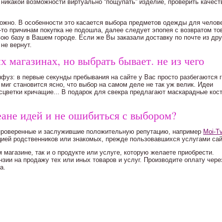
т никакой возможности виртуально “пощупать” изделие, проверить качест
можно. В особенности это касается выбора предметов одежды для челов
-то причинам покупка не подошла, далее следует эпопея с возвратом то
ою базу в Вашем городе. Если же Вы заказали доставку по почте из дру
не вернут.
 магазинах, но выбрать бывает. не из чего
фуз: в первые секунды пребывания на сайте у Вас просто разбегаются 
иг становится ясно, что выбор на самом деле не так уж велик. Идеи
сцветки кричащие... В подарок для свекра предлагают маскарадные кос
еане идей и не ошибиться с выбором?
 проверенные и заслужившие положительную репутацию, например
Moi-Tv
ией родственников или знакомых, прежде пользовавшихся услугами сай
 магазине, так и о продукте или услуге, которую желаете приобрести.
зии на продажу тех или иных товаров и услуг. Производите оплату чере
а.