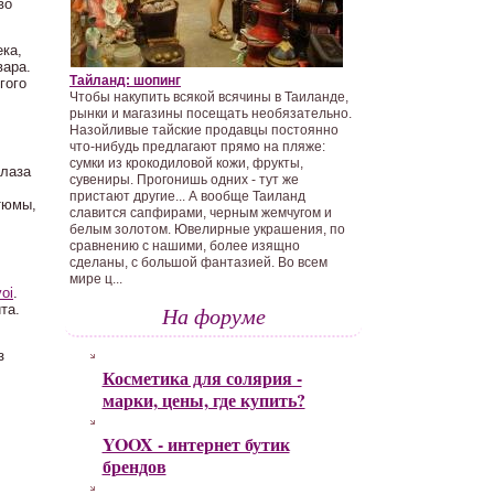
во
ека,
вара.
Тайланд: шопинг
гого
Чтобы накупить всякой всячины в Таиланде,
рынки и магазины посещать необязательно.
Назойливые тайские продавцы постоянно
что-нибудь предлагают прямо на пляже:
сумки из крокодиловой кожи, фрукты,
глаза
сувениры. Прогонишь одних - тут же
пристают другие... А вообще Таиланд
тюмы,
славится сапфирами, черным жемчугом и
белым золотом. Ювелирные украшения, по
сравнению с нашими, более изящно
сделаны, с большой фантазией. Во всем
мире ц...
oi
.
та.
На форуме
з
Косметика для солярия -
марки, цены, где купить?
YOOX - интернет бутик
брендов