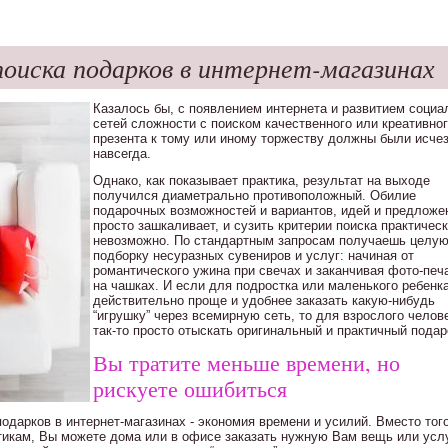
оиска подарков в интернет-магазинах
Казалось бы, с появлением интернета и развитием соци
сетей сложности с поиском качественного или креативно
презента к тому или иному торжеству должны были исче
навсегда.
Однако, как показывает практика, результат на выходе
получился диаметрально противоположный. Обилие
подарочных возможностей и вариантов, идей и предложе
просто зашкаливает, и сузить критерии поиска практичес
невозможно. По стандартным запросам получаешь целу
подборку несуразных сувениров и услуг: начиная от
романтического ужина при свечах и заканчивая фото-печ
на чашках. И если для подростка или маленького ребенк
действительно проще и удобнее заказать какую-нибудь
“игрушку” через всемирную сеть, то для взрослого челов
так-то просто отыскать оригинальный и практичный подар
Вы тратите меньше времени, но
рискуете ошибиться
одарков в интернет-магазинах - экономия времени и усилий. Вместо того
тикам, Вы можете дома или в офисе заказать нужную Вам вещь или усл