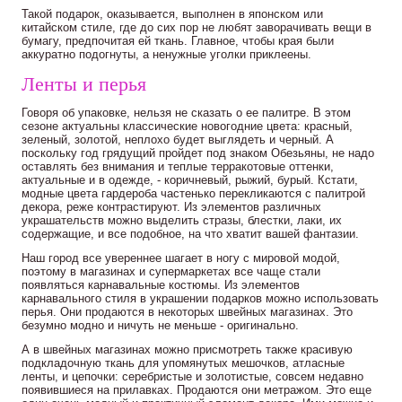
Такой подарок, оказывается, выполнен в японском или
китайском стиле, где до сих пор не любят заворачивать вещи в
бумагу, предпочитая ей ткань. Главное, чтобы края были
аккуратно подогнуты, а ненужные уголки приклеены.
Ленты и перья
Говоря об упаковке, нельзя не сказать о ее палитре. В этом
сезоне актуальны классические новогодние цвета: красный,
зеленый, золотой, неплохо будет выглядеть и черный. А
поскольку год грядущий пройдет под знаком Обезьяны, не надо
оставлять без внимания и теплые терракотовые оттенки,
актуальные и в одежде, - коричневый, рыжий, бурый. Кстати,
модные цвета гардероба частенько перекликаются с палитрой
декора, реже контрастируют. Из элементов различных
украшательств можно выделить стразы, блестки, лаки, их
содержащие, и все подобное, на что хватит вашей фантазии.
Наш город все увереннее шагает в ногу с мировой модой,
поэтому в магазинах и супермаркетах все чаще стали
появляться карнавальные костюмы. Из элементов
карнавального стиля в украшении подарков можно использовать
перья. Они продаются в некоторых швейных магазинах. Это
безумно модно и ничуть не меньше - оригинально.
А в швейных магазинах можно присмотреть также красивую
подкладочную ткань для упомянутых мешочков, атласные
ленты, и цепочки: серебристые и золотистые, совсем недавно
появившиеся на прилавках. Продаются они метражом. Это еще