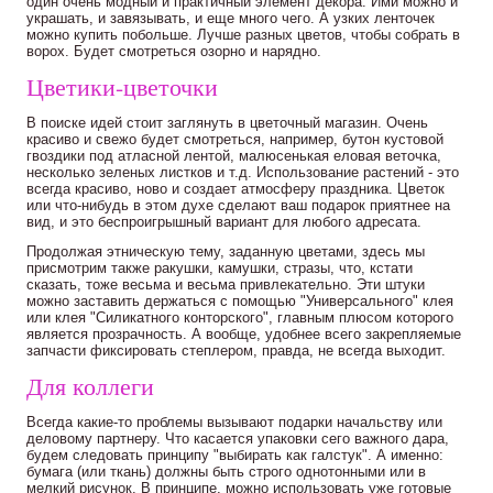
один очень модный и практичный элемент декора. Ими можно и
украшать, и завязывать, и еще много чего. А узких ленточек
можно купить побольше. Лучше разных цветов, чтобы собрать в
ворох. Будет смотреться озорно и нарядно.
Цветики-цветочки
В поиске идей стоит заглянуть в цветочный магазин. Очень
красиво и свежо будет смотреться, например, бутон кустовой
гвоздики под атласной лентой, малюсенькая еловая веточка,
несколько зеленых листков и т.д. Использование растений - это
всегда красиво, ново и создает атмосферу праздника. Цветок
или что-нибудь в этом духе сделают ваш подарок приятнее на
вид, и это беспроигрышный вариант для любого адресата.
Продолжая этническую тему, заданную цветами, здесь мы
присмотрим также ракушки, камушки, стразы, что, кстати
сказать, тоже весьма и весьма привлекательно. Эти штуки
можно заставить держаться с помощью "Универсального" клея
или клея "Силикатного конторского", главным плюсом которого
является прозрачность. А вообще, удобнее всего закрепляемые
запчасти фиксировать степлером, правда, не всегда выходит.
Для коллеги
Всегда какие-то проблемы вызывают подарки начальству или
деловому партнеру. Что касается упаковки сего важного дара,
будем следовать принципу "выбирать как галстук". А именно:
бумага (или ткань) должны быть строго однотонными или в
мелкий рисунок. В принципе, можно использовать уже готовые