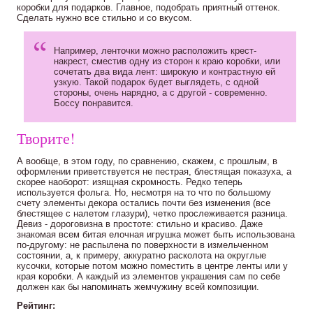
коробки для подарков. Главное, подобрать приятный оттенок.
Сделать нужно все стильно и со вкусом.
Например, ленточки можно расположить крест-
накрест, сместив одну из сторон к краю коробки, или
сочетать два вида лент: широкую и контрастную ей
узкую. Такой подарок будет выглядеть, с одной
стороны, очень нарядно, а с другой - современно.
Боссу понравится.
Творите!
А вообще, в этом году, по сравнению, скажем, с прошлым, в
оформлении приветствуется не пестрая, блестящая показуха, а
скорее наоборот: изящная скромность. Редко теперь
используется фольга. Но, несмотря на то что по большому
счету элементы декора остались почти без изменения (все
блестящее с налетом глазури), четко прослеживается разница.
Девиз - дороговизна в простоте: стильно и красиво. Даже
знакомая всем битая елочная игрушка может быть использована
по-другому: не распылена по поверхности в измельченном
состоянии, а, к примеру, аккуратно расколота на округлые
кусочки, которые потом можно поместить в центре ленты или у
края коробки. А каждый из элементов украшения сам по себе
должен как бы напоминать жемчужину всей композиции.
Рейтинг: