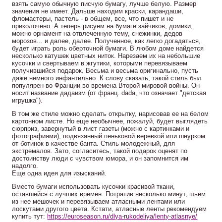
взять самую обычную писчую бумагу, лучше белую. Размер
значения не имеет. Дальше находим краски, карандаши,
фломастеры, пастель - в общем, все, что пишет и не
приколочено. А теперь рисуем на бумаге зайчиков, домики,
можно орнамент на отвлеченную тему, снежинки, дедов
морозов... и далее, далее. Полученное, как легко догадаться,
будет играть роль оберточной бумаги. В любом доме найдется
несколько катушек цветных ниток. Нарезаем их на небольшие
кусочки и свертываем в жгутики, которыми перевязываем
получившийся подарок. Весьма и весьма оригинально, пусть
даже немного инфантильно. К слову сказать, такой стиль был
популярен во Франции во времена Второй мировой войны. Он
носит название дадаизм (от франц. dada, что означает "детская
игрушка").
В том же стиле можно сделать открытку, нарисовав ее на белом
картонном листе. Но еще необычнее, пожалуй, будет выглядеть
сюрприз, завернутый в лист газеты (можно с картинками и
фотографиями), подвязанный пеньковой веревкой или шнурком
от ботинок в качестве банта. Стиль молодежный, для
экстремалов. Зато, согласитесь, такой подарок оценят по
достоинству люди с чувством юмора, и он запомнится им
надолго.
Еще одна идея для изысканий.
Вместо бумаги использовать кусочки красивой ткани,
оставшейся с лучших времен. Потратив несколько минут, шьем
из нее мешочек и перевязываем атласными лентами или
лоскутами другого цвета. Кстати, атласные ленты рекомендуем
купить тут:
https://euroseason.ru/dlya-rukodeliya/lenty-atlasnye/