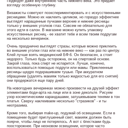
Подводят даже внутреннюю часть нижнего века. Это придает
взгляду особенную глубину.
Визажисты советуют поэкспериментировать и с искусственными
ресницами. Можно их наклеить целиком, но гораздо эффектнее
выглядят наращенные пучками верхние и нижние ресницы
только у внешних уголков глаз. Совсем не обязательно для
этого идти в салон. В магазине можно купить упаковку
искусственных ресниц - ее хватит тебе и всем твоим подругам
на несколько вечеринок.
Очень празднично выглядят стразы, которые можно приклеить
во внешние уголки глаз или на нижнее веко — как раз по центру.
Клей лучше взять медицинский БФ-6. Он безопасен, а стоит
недорого. Только будь осторожна, он на спиртовой основе.
Закрой глаза, пока спирт не испарится. Лучше, конечно,
воспользоваться помощью подруги или мамы. Приклеенные
ресницы щедро подкрашиваем тушью. При аккуратном
обращении (удалять макияж только жидкостью для его снятия)
они продержатся еще пару дней.
На новогодних вечеринках можно произвести на друзей эффект
элементами боди-арта на лице или в зоне декольте. Рисуем
узор косметическими карандашами, затушевываем тенями в тон
платья. Сверху наклеиваем несколько "стразиков" - и ты
неотразима.
Кроме того, выбирая make-up, подумай об освещении. Если в
помещении будет приглушенный свет, макияж должен быть
поярче, чтобы лицо не потерялось. А вот с блестками будь
поосторожнее. При неоновом освещении, которое часто