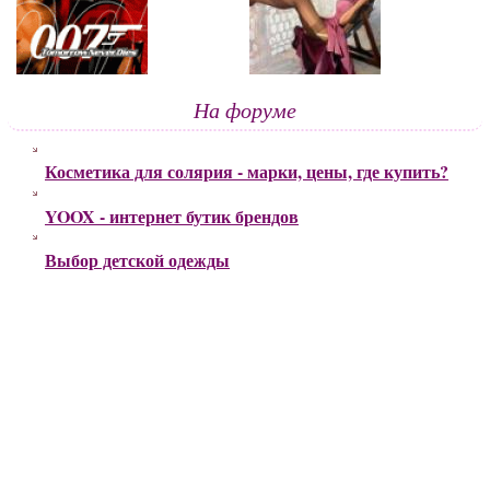
На форуме
Косметика для солярия - марки, цены, где купить?
YOOX - интернет бутик брендов
Выбор детской одежды