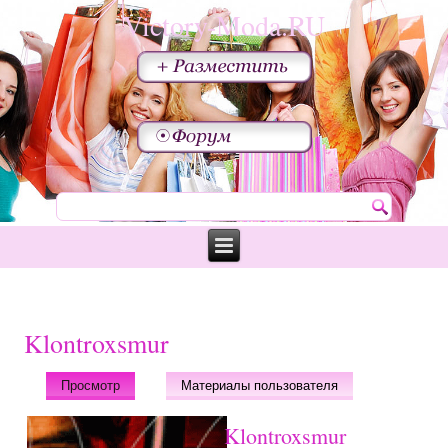
Victory-Moda.RU
Klontroxsmur
Просмотр
(активная вкладка)
Материалы пользователя
Klontroxsmur