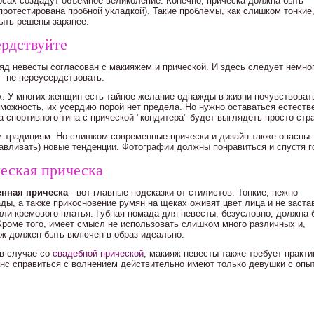
осах создадут объемное великолепие. Конечно, прическа должна быть
протестирована пробной укладкой). Такие проблемы, как слишком тонкие
ыть решены заранее.
ердствуйте
д невесты согласован с макияжем и прической. И здесь следует немно
- не переусердствовать.
. У многих женщин есть тайное желание однажды в жизни почувствоват
озможность, их усердию порой нет предела. Но нужно оставаться естеств
 спортивного типа с прической "кондитера" будет выглядеть просто стр
 традициям. Но слишком современные прически и дизайн также опасны.
навливать) новые тенденции. Фотографии должны понравиться и спустя г
еская прическа
енная прическа
- вот главные подсказки от стилистов. Тонкие, нежно
ды, а также прикосновение румян на щеках оживят цвет лица и не заста
ли кремового платья. Губная помада для невесты, безусловно, должна 
роме того, имеет смысл не использовать слишком много различных и,
яж должен быть включен в образ идеально.
 в случае со
свадебной прической
, макияж невесты также требует практи
анс справиться с волнением действительно имеют только девушки с опы