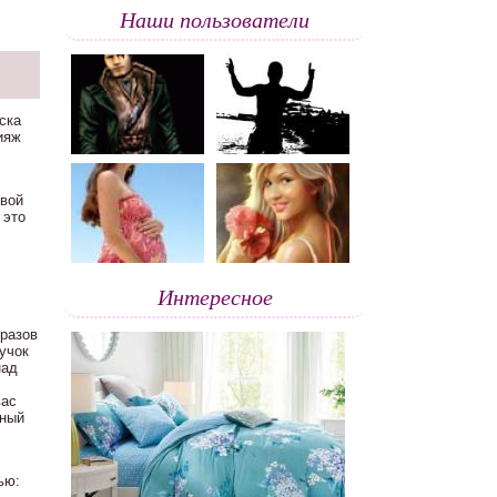
Наши пользователи
ска
ияж
ивой
 это
Интересное
разов
учок
над
вас
мный
ью: