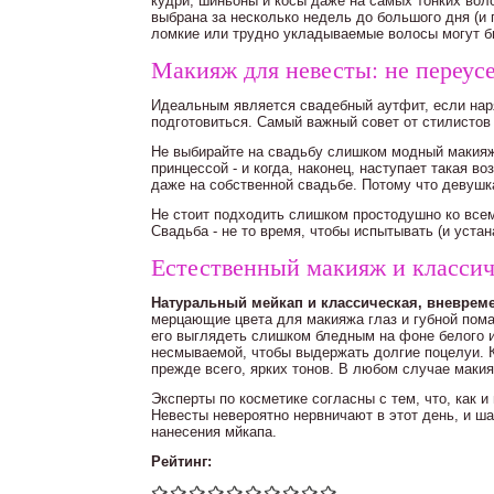
кудри, шиньоны и косы даже на самых тонких вол
выбрана за несколько недель до большого дня (и 
ломкие или трудно укладываемые волосы могут б
Макияж для невесты: не переус
Идеальным является свадебный аутфит, если наря
подготовиться. Самый важный совет от стилистов 
Не выбирайте на свадьбу слишком модный макияж
принцессой - и когда, наконец, наступает такая в
даже на собственной свадьбе. Потому что девушка
Не стоит подходить слишком простодушно ко всем
Свадьба - не то время, чтобы испытывать (и уста
Естественный макияж и классич
Натуральный мейкап и классическая, вневрем
мерцающие цвета для макияжа глаз и губной пома
его выглядеть слишком бледным на фоне белого и
несмываемой, чтобы выдержать долгие поцелуи. К
прежде всего, ярких тонов. В любом случае маки
Эксперты по косметике согласны с тем, что, как и
Невесты невероятно нервничают в этот день, и ш
нанесения мйкапа.
Рейтинг: