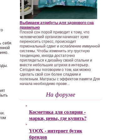
,
Выбираем атрибуты для здорового сна
правильно
го
Плохой сон порой приводит к тому, что
человеческий организм начинает хуже
переносить стресс, происходит
ь себя
гормональный сдвиг и ослабление иммунной
енной
системы. Чтобы изменить эту грустную
анно.
тенденцию, иногда достаточно
приглядеться к дизайну своей спальни и
внести небольшие штрихи в интерьер.
оды.
Сегодня мы поговорим о том, как можно
сделать свой сон более сладким и
полезным. Матрасы с эффектом памяти Для
начала необходимо прове...
вят
На форуме
быть
Косметика для солярия -
ки.
марки, цены, где купить?
том
YOOX - интернет бутик
брендов