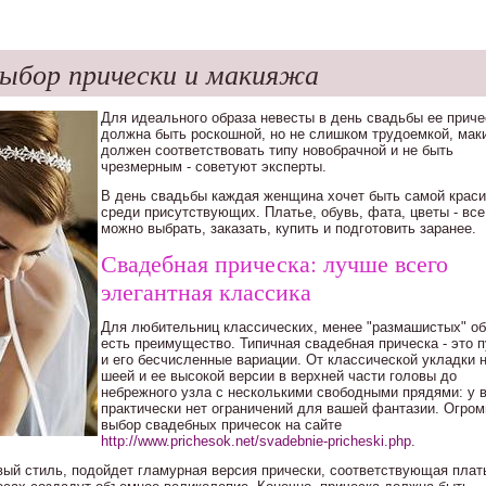
выбор прически и макияжа
Для идеального образа невесты в день свадьбы ее приче
должна быть роскошной, но не слишком трудоемкой, мак
должен соответствовать типу новобрачной и не быть
чрезмерным - советуют эксперты.
В день свадьбы каждая женщина хочет быть самой крас
среди присутствующих. Платье, обувь, фата, цветы - все
можно выбрать, заказать, купить и подготовить заранее.
Свадебная прическа: лучше всего
элегантная классика
Для любительниц классических, менее "размашистых" об
есть преимущество. Типичная свадебная прическа - это п
и его бесчисленные вариации. От классической укладки 
шеей и ее высокой версии в верхней части головы до
небрежного узла с несколькими свободными прядями: у 
практически нет ограничений для вашей фантазии. Огро
выбор свадебных причесок на сайте
http://www.prichesok.net/svadebnie-pricheski.php
.
ивый стиль, подойдет гламурная версия прически, соответствующая плат