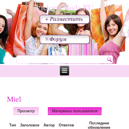
Victory-Moda.RU
Miel
Просмотр
Материалы пользователя
(активная вкладка
Последнее
Тип
Заголовок
Автор
Ответов
обновление