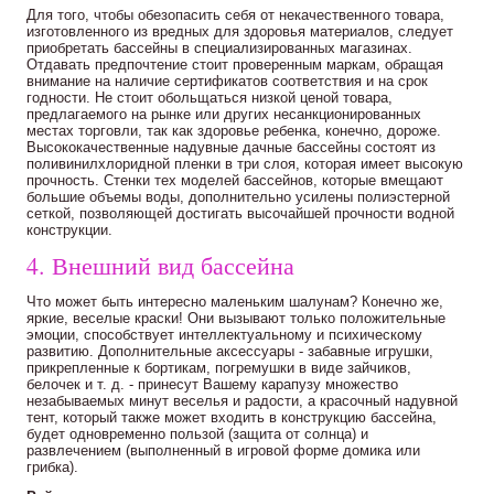
Для того, чтобы обезопасить себя от некачественного товара,
изготовленного из вредных для здоровья материалов, следует
приобретать бассейны в специализированных магазинах.
Отдавать предпочтение стоит проверенным маркам, обращая
внимание на наличие сертификатов соответствия и на срок
годности. Не стоит обольщаться низкой ценой товара,
предлагаемого на рынке или других несанкционированных
местах торговли, так как здоровье ребенка, конечно, дороже.
Высококачественные надувные дачные бассейны состоят из
поливинилхлоридной пленки в три слоя, которая имеет высокую
прочность. Стенки тех моделей бассейнов, которые вмещают
большие объемы воды, дополнительно усилены полиэстерной
сеткой, позволяющей достигать высочайшей прочности водной
конструкции.
4. Внешний вид бассейна
Что может быть интересно маленьким шалунам? Конечно же,
яркие, веселые краски! Они вызывают только положительные
эмоции, способствует интеллектуальному и психическому
развитию. Дополнительные аксессуары - забавные игрушки,
прикрепленные к бортикам, погремушки в виде зайчиков,
белочек и т. д. - принесут Вашему карапузу множество
незабываемых минут веселья и радости, а красочный надувной
тент, который также может входить в конструкцию бассейна,
будет одновременно пользой (защита от солнца) и
развлечением (выполненный в игровой форме домика или
грибка).