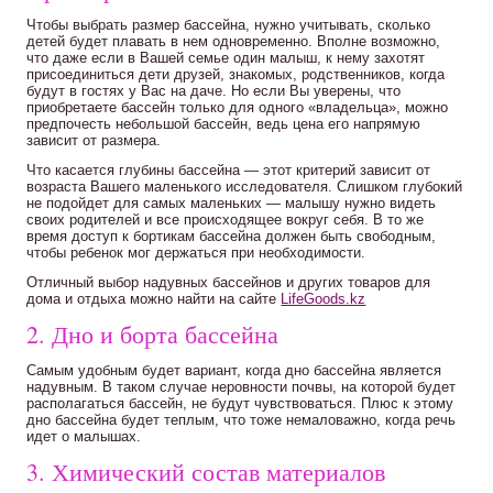
Чтобы выбрать размер бассейна, нужно учитывать, сколько
детей будет плавать в нем одновременно. Вполне возможно,
что даже если в Вашей семье один малыш, к нему захотят
присоединиться дети друзей, знакомых, родственников, когда
будут в гостях у Вас на даче. Но если Вы уверены, что
приобретаете бассейн только для одного «владельца», можно
предпочесть небольшой бассейн, ведь цена его напрямую
зависит от размера.
Что касается глубины бассейна — этот критерий зависит от
возраста Вашего маленького исследователя. Слишком глубокий
не подойдет для самых маленьких — малышу нужно видеть
своих родителей и все происходящее вокруг себя. В то же
время доступ к бортикам бассейна должен быть свободным,
чтобы ребенок мог держаться при необходимости.
Отличный выбор надувных бассейнов и других товаров для
дома и отдыха можно найти на сайте
LifeGoods.kz
2. Дно и борта бассейна
Самым удобным будет вариант, когда дно бассейна является
надувным. В таком случае неровности почвы, на которой будет
располагаться бассейн, не будут чувствоваться. Плюс к этому
дно бассейна будет теплым, что тоже немаловажно, когда речь
идет о малышах.
3. Химический состав материалов