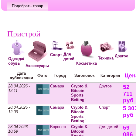
Пристрой
Для
Спорт
Другое
Техника
Одежда/
детей
Косметика
обувь
Аксессуары
Дата
Цен
Фото
Город
Заголовок
Категория
публикации
28.04.2026 -
Самара
Crypto &
Другое
52
13:11
Bitcoin
711
Sports
руб
Betting!
28.04.2026 -
Самара
Crypto &
Спорт
5 30
12:09
Bitcoin
руб
Sports
Betting!
28.04.2026 -
Воронеж
Crypto &
Для детей
59
10:59
Bitcoin
086
Sports