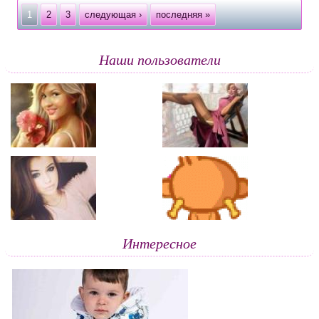
Страницы
1
2
3
следующая ›
последняя »
Наши пользователи
Интересное