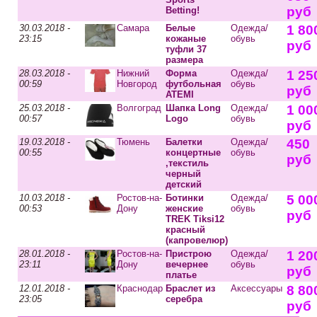
руб
Betting!
30.03.2018 -
Самара
Белые
Одежда/
1 80
23:15
кожаные
обувь
руб
туфли 37
размера
28.03.2018 -
Нижний
Форма
Одежда/
1 25
00:59
Новгород
футбольная
обувь
руб
ATEMI
25.03.2018 -
Волгоград
Шапка Long
Одежда/
1 00
00:57
Logo
обувь
руб
19.03.2018 -
Тюмень
Балетки
Одежда/
450
00:55
концертные
обувь
руб
,текстиль
черный
детский
10.03.2018 -
Ростов-на-
Ботинки
Одежда/
5 00
00:53
Дону
женские
обувь
руб
TREK Tiksi12
красный
(капровелюр)
28.01.2018 -
Ростов-на-
Пристрою
Одежда/
1 20
23:11
Дону
вечернее
обувь
руб
платье
12.01.2018 -
Краснодар
Браслет из
Аксессуары
8 80
23:05
серебра
руб