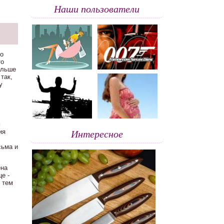
Наши пользователи
по
то
ольше
так,
у
м
Интересное
ия
сьма и
ена
е -
 тем