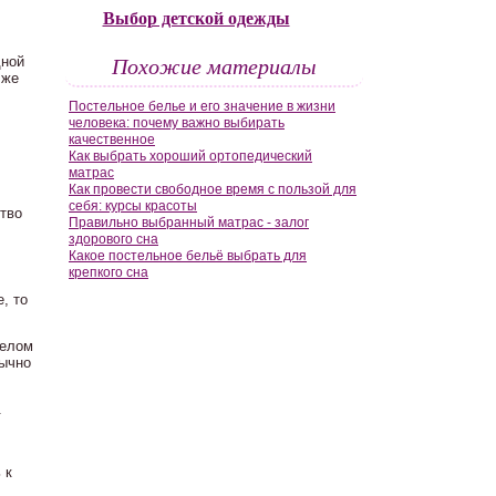
Выбор детской одежды
Похожие материалы
дной
 же
Постельное белье и его значение в жизни
человека: почему важно выбирать
качественное
Как выбрать хороший ортопедический
матрас
Как провести свободное время с пользой для
себя: курсы красоты
ство
Правильно выбранный матрас - залог
здорового сна
Какое постельное бельё выбрать для
крепкого сна
, то
телом
бычно
.
 к