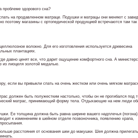
а проблеме здорового сна?
 спать на продавленном матраце. Подушки и матрацы они меняют с зави
нно поэтому магазины с ортопедической продукцией встречаются там так
 целлюлозное волокно. Для его изготовления используется древесина
льных плантациях.
где давно ценят все, что дарит ощущение комфортного сна. А министер
 из лиоцеля золотой медалью.
еру, если вы привыкли спать на очень жестком или очень мягком матрасе
рас должен быть полужестким настолько, чтобы он не прогибался под 
ический матрас, принимающий форму тела. Отдыхающие на нем люди о
душки. Ее толщина должна быть равна ширине вашего надплечья (погона)
водит к изменениям в шейном отделе позвоночника, появлению храпа,
 просыпания.
больше расстояния от основания шеи до макушки. Шея должна прилегать
минать.