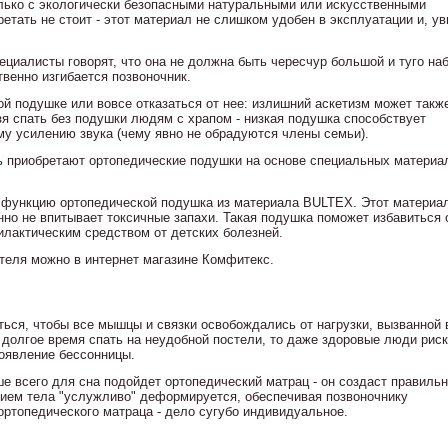
лько с экологически безопасными натуральными или искусственными
етать не стоит - этот материал не слишком удобен в эксплуатации и, ув
иалисты говорят, что она не должна быть чересчур большой и туго наб
твенно изгибается позвоночник.
ой подушке или вовсе отказаться от нее: излишний аскетизм может такж
зя спать без подушки людям с храпом - низкая подушка способствует
му усилению звука (чему явно не обрадуются члены семьи).
ь приобретают ортопедические подушки на основе специальных материа
 функцию ортопедической подушка из материала BULTEX. Этот материа
нно не впитывает токсичные запахи. Такая подушка поможет избавиться 
илактическим средством от детских болезней.
теля можно в интернет магазине Комфитекс.
ься, чтобы все мышцы и связки освобождались от нагрузки, вызванной
и долгое время спать на неудобной постели, то даже здоровые люди рис
оявление бессонницы.
ше всего для сна подойдет ортопедический матрац - он создаст правиль
нием тела "услужливо" деформируется, обеспечивая позвоночнику
ортопедического матраца - дело сугубо индивидуальное.