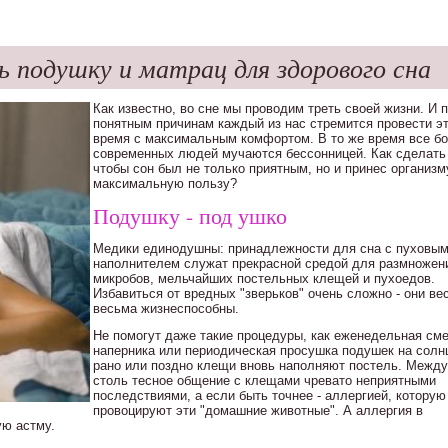
ь подушку и матрац для здорового сна
Как известно, во сне мы проводим треть своей жизни. И 
понятным причинам каждый из нас стремится провести э
время с максимальным комфортом. В то же время все б
современных людей мучаются бессонницей. Как сделать 
чтобы сон был не только приятным, но и принес организм
максимальную пользу?
Подушку - под ушко
Медики единодушны: принадлежности для сна с пуховы
наполнителем служат прекрасной средой для размножен
микробов, мельчайших постельных клещей и пухоедов.
Избавиться от вредных "зверьков" очень сложно - они ве
весьма жизнеспособны.
Не помогут даже такие процедуры, как еженедельная см
наперника или периодическая просушка подушек на солнц
рано или поздно клещи вновь наполняют постель. Между
столь тесное общение с клещами чревато неприятными
последствиями, а если быть точнее - аллергией, которую
провоцируют эти "домашние животные". А аллергия в
ую астму.