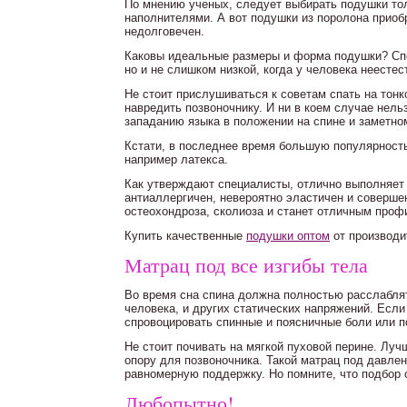
По мнению ученых, следует выбирать подушки то
наполнителями. А вот подушки из поролона приобр
недолговечен.
Каковы идеальные размеры и форма подушки? Спец
но и не слишком низкой, когда у человека неестес
Не стоит прислушиваться к советам спать на тонк
навредить позвоночнику. И ни в коем случае нель
западанию языка в положении на спине и заметно
Кстати, в последнее время большую популярност
например латекса.
Как утверждают специалисты, отлично выполняет
антиаллергичен, невероятно эластичен и соверше
остеохондроза, сколиоза и станет отличным проф
Купить качественные
подушки оптом
от производи
Матрац под все изгибы тела
Во время сна спина должна полностью расслаблят
человека, и других статических напряжений. Есл
спровоцировать спинные и поясничные боли или п
Не стоит почивать на мягкой пуховой перине. Луч
опору для позвоночника. Такой матрац под давле
равномерную поддержку. Но помните, что подбор 
Любопытно!