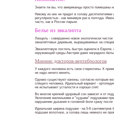
Знаете ли вы, что американцы просто помешаны н
Никому из них не придет в голову десятилетиями
регулярностью - как минимум раз в полгода. Име
часто, как в России ларьки.
Белье из эвкалипта
Лиоцель - совершенно новое экологически чистое
эвкалиптовых деревьев, выращиваемых на специа
Эвкалиптовую постель быстро оценили в Европе, 
окружающей среды Австрии даже наградило белье
Мнение докторов-вертебрологов
У каждого человека есть свои стереотипы. К прим
не надо ничего менять.
Однако существуют каноны, согласно которым мат
спящего человека. Идеальный вариант - ортопед
не испытывают усталости и хорошо спят.
Во многом крепкий здоровый сон зависит и от по
Увлечение маленькими и "худыми" подушками при
нарушению дыхания и головной боли сразу после
Идеальная ширина подушки - на 5-6 сантиметров 
подушке вплотную, а голова лишь немного ее про