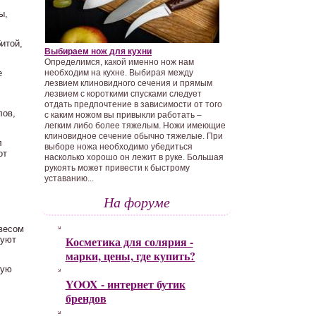
ы,
итой,
Выбираем нож для кухни
Определимся, какой именно нож нам
е
необходим на кухне. Выбирая между
лезвием клиновидного сечения и прямым
лезвием с короткими спусками следует
отдать предпочтение в зависимости от того
лов,
с каким ножом вы привыкли работать –
легким либо более тяжелым. Ножи имеющие
клиновидное сечение обычно тяжелые. При
л
выборе ножа необходимо убедиться
от
насколько хорошо он лежит в руке. Большая
рукоять может привести к быстрому
уставанию...
На форуме
 весом
Косметика для солярия -
куют
марки, цены, где купить?
ную
YOOX - интернет бутик
брендов