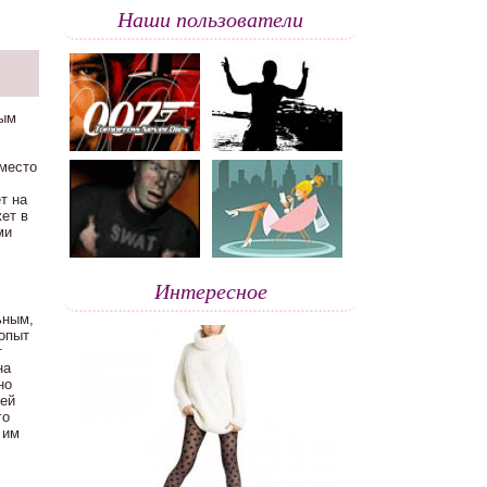
Наши пользователи
ным
 место
т на
ет в
ми
Интересное
ьным,
 опыт
т
на
но
сей
го
 им