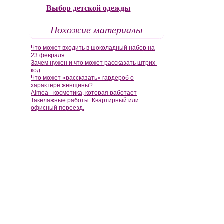
Выбор детской одежды
Похожие материалы
Что может входить в шоколадный набор на
23 февраля
Зачем нужен и что может рассказать штрих-
код
Что может «рассказать» гардероб о
характере женщины?
Almea - косметика, которая работает
Такелажные работы. Квартирный или
офисный переезд.