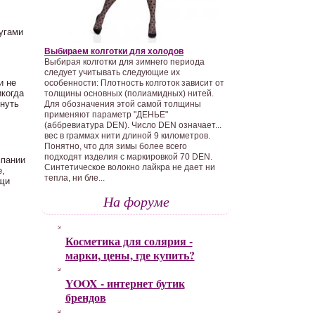
угами
Выбираем колготки для холодов
Выбирая колготки для зимнего периода
следует учитывать следующие их
и не
особенности: Плотность колготок зависит от
икогда
толщины основных (полиамидных) нитей.
кнуть
Для обозначения этой самой толщины
применяют параметр "ДЕНЬЕ"
(аббревиатура DEN). Число DEN означает...
вес в граммах нити длиной 9 километров.
Понятно, что для зимы более всего
подходят изделия с маркировкой 70 DEN.
мпании
Синтетическое волокно лайкра не дает ни
е,
тепла, ни бле...
ещи
На форуме
Косметика для солярия -
марки, цены, где купить?
YOOX - интернет бутик
брендов