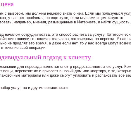
 цена
нам с вывозом, мы должны немного знать о ней. Если мы пользуемся усл
ков, у нас нет проблемы, но еще хуже, если мы сами ищем какую-то
овать, например, мнения, размещенные в Интернете, и найти сущность,
д началом сотрудничества, это способ расчета за услугу. Категорическ
айс-лист зависит от количества часов, затраченных на переезд. У нас н
ьно не продлят это время, а даже если нет, то у нас всегда могут возни
 в течение всей операции.
ндивидуальный подход к клиенту
омпании для переезда является спектр предоставляемых ею услуг. Ко
т вещи, перевозят их и привозят в новый дом или квартиру, и те, которы
упаковочные материалы или даже смогут упаковать и распаковать все в
набор услуг, но и другие возможности.