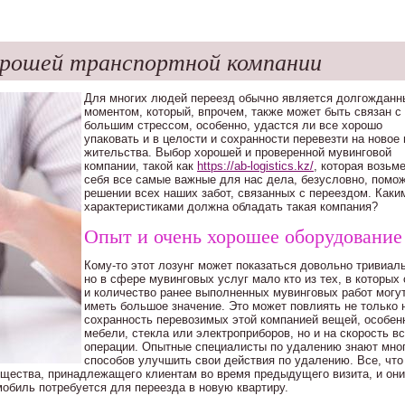
орошей транспортной компании
Для многих людей переезд обычно является долгождан
моментом, который, впрочем, также может быть связан с
большим стрессом, особенно, удастся ли все хорошо
упаковать и в целости и сохранности перевезти на новое
жительства. Выбор хорошей и проверенной мувинговой
компании, такой как
https://ab-logistics.kz/
, которая возьме
себя все самые важные для нас дела, безусловно, помож
решении всех наших забот, связанных с переездом. Каки
характеристиками должна обладать такая компания?
Опыт и очень хорошее оборудование
Кому-то этот лозунг может показаться довольно тривиал
но в сфере мувинговых услуг мало кто из тех, в которых
и количество ранее выполненных мувинговых работ могу
иметь большое значение. Это может повлиять не только 
сохранность перевозимых этой компанией вещей, особен
мебели, стекла или электроприборов, но и на скорость в
операции. Опытные специалисты по удалению знают мно
способов улучшить свои действия по удалению. Все, что
ущества, принадлежащего клиентам во время предыдущего визита, и они
мобиль потребуется для переезда в новую квартиру.