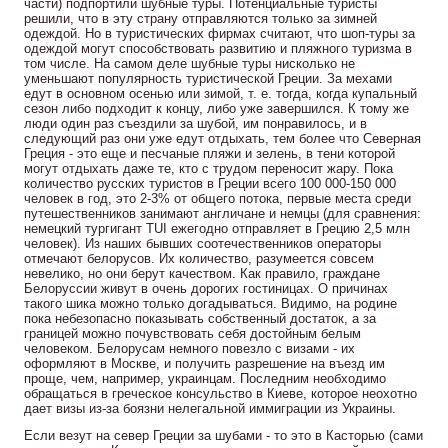
части) подпортили шубные туры. Потенциальные туристы
решили, что в эту страну отправляются только за зимней
одеждой. Но в туристических фирмах считают, что шоп-туры за
одеждой могут способствовать развитию и пляжного туризма в
том числе. На самом деле шубные туры нисколько не
уменьшают популярность туристической Греции. За мехами
едут в основном осенью или зимой, т. е. тогда, когда купальный
сезон либо подходит к концу, либо уже завершился. К тому же
люди один раз съездили за шубой, им понравилось, и в
следующий раз они уже едут отдыхать, тем более что Северная
Греция - это еще и песчаные пляжи и зелень, в тени которой
могут отдыхать даже те, кто с трудом переносит жару. Пока
количество русских туристов в Греции всего 100 000-150 000
человек в год, это 2-3% от общего потока, первые места среди
путешественников занимают англичане и немцы (для сравнения:
немецкий тургигант TUI ежегодно отправляет в Грецию 2,5 млн
человек). Из наших бывших соотечественников операторы
отмечают белорусов. Их количество, разумеется совсем
невелико, но они берут качеством. Как правило, граждане
Белоруссии живут в очень дорогих гостиницах. О причинах
такого шика можно только догадываться. Видимо, на родине
пока небезопасно показывать собственный достаток, а за
границей можно почувствовать себя достойным белым
человеком. Белорусам немного повезло с визами - их
оформляют в Москве, и получить разрешение на въезд им
проще, чем, например, украинцам. Последним необходимо
обращаться в греческое консульство в Киеве, которое неохотно
дает визы из-за боязни нелегальной иммиграции из Украины.
Если везут на север Греции за шубами - то это в Касторью (сами