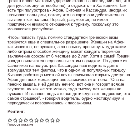
греки в слове Касторья ударение ставят на последний слог, что
для русских звучит необычно), а отдыхать - в Халкидики. Там
есть три полуострова - Афон, Ситония и Кассандра, иногда их
называют пальцами, потому что на карте они действительно
выглядят как пальцы. Первый, разумеется, не имеет
практически никакого отношения к туризму, поскольку это
монашеская республика.
Чтобы попасть туда, помимо стандартной греческой визы
требуется еще и специальное разрешение. Женщин на Афон,
как известно, не пускают, а за попытку проникнуть туда каким-
либо хитрым способом женщину может ожидать тюремное
заключение сроком от 6 месяцев до 2 лет. Хотя в самой Греции
иногда появляются недовольные этим порядком. По дороге из
Салоников на полуостров Кассандра наш водитель долго
возмущался тем фактом, что в одном из популярных ток-шоу
бывшая работница местной почты призывала открыть доступ на
Афон для всех желающих вне зависимости от пола. "Она на
пенсию вышла, и ей делать нечего, вот она и говорит всякие
глупости, ну как же это можно, туда тысячу лет женщин не
пускают. И главное, ведь это все дети слушают, подростки, это
самое страшное", - говорил водитель, бурно жестикулируя и
периодически поворачиваясь к пассажирам.
Рейтинг:
Голосов пока нет