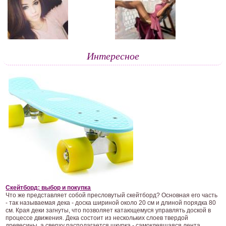
Интересное
Скейтборд: выбор и покупка
Что же представляет собой пресловутый скейтборд? Основная его часть
- так называемая дека - доска шириной около 20 см и длиной порядка 80
см. Края деки загнуты, что позволяет катающемуся управлять доской в
процессе движения. Дека состоит из нескольких слоев твердой
древесины, а сверху располагается шкурка - самоклеящаяся лента,