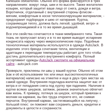
Капюшон обязателен. Обычно его форма фиксируется в трех
направлениях: вокруг лица, шеи и по высоте. Также желателен
козырек, который защитит ваше лицо от снега, дождя и ветра.
Воротничок, отделанный с внутренней стороны флисом -
мягким, комфортным в носке теплоизолирующим материалом, -
предохранит подбородок и шею от натирания. Куртка,
сохраняющая тепло, должна быть легкой, удобной, ветро- и
водонепроницаемой и в то же время дышащей.
Все эти свойства сочетаются в ткани мембранного типа. Такая
ткань не пропускает влагу и в то же время выводит испарение
конденсата наружу через микроскопические поры. Подобные
технологичные материалы используются в одежде AutoJack. В
изделиях этого бренда сочетание тепла, вентиляции и
адаптации к перепадам температуры работает для того чтобы
достичь дополнительного внутреннего комфорта. Полный
ассортимент одежды
AutoJack смотрите на официальном
сайте
- auto-jack.com
Проверьте, проклеены ли швы у вашей куртки. Обычно об этом
(как и об использовании тех или иных высокотехнологичных
материалов) написано на этикетке и еще в двух-трех местах на
самой одежде. Внутренняя подкладка-жилетка защитит вас от
ветра и от попадания снега под куртку при падениях. Наличие в
куртке всяких шнурков, затяжек, резинок значительно облегчит
вам жизнь. К примеру, потянув за шнурок, который привязан к
молнии на кармане, вы без труда откроете его, не снимая
перчаток. Внутренний карман, застегивающийся на липучку, -
большой плюс: он поможет вам сохранить деньги, кредитки и
документы в целости и сохранности.