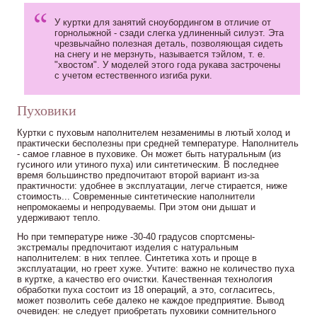
У куртки для занятий сноубордингом в отличие от
горнолыжной - сзади слегка удлиненный силуэт. Эта
чрезвычайно полезная деталь, позволяющая сидеть
на снегу и не мерзнуть, называется тэйлом, т. е.
"хвостом". У моделей этого года рукава застрочены
с учетом естественного изгиба руки.
Пуховики
Куртки с пуховым наполнителем незаменимы в лютый холод и
практически бесполезны при средней температуре. Наполнитель
- самое главное в пуховике. Он может быть натуральным (из
гусиного или утиного пуха) или синтетическим. В последнее
время большинство предпочитают второй вариант из-за
практичности: удобнее в эксплуатации, легче стирается, ниже
стоимость... Современные синтетические наполнители
непромокаемы и непродуваемы. При этом они дышат и
удерживают тепло.
Но при температуре ниже -30-40 градусов спортсмены-
экстремалы предпочитают изделия с натуральным
наполнителем: в них теплее. Синтетика хоть и проще в
эксплуатации, но греет хуже. Учтите: важно не количество пуха
в куртке, а качество его очистки. Качественная технология
обработки пуха состоит из 18 операций, а это, согласитесь,
может позволить себе далеко не каждое предприятие. Вывод
очевиден: не следует приобретать пуховики сомнительного